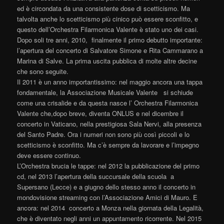
ed è circondata da una consistente dose di scetticismo. Ma
talvolta anche lo scetticismo più cinico può essere sconfitto, e
questo dell’Orchestra Filarmonica Valente è stato uno dei casi.
Dopo soli tre anni, 2010, finalmente il primo debutto importante:
l’apertura del concerto di Salvatore Simone e Rita Cammarano a
Marina di Salve. La prima uscita pubblica di molte altre decine
che sono seguite.
Il 2011 è un anno importantissimo: nel maggio ancora una tappa
fondamentale, la Associazione Musicale Valente si schiude
come una crisalide e da questa nasce l’ Orchestra Filarmonica
Valente che,dopo breve, diventa ONLUS e nel dicembre il
concerto in Vaticano, nella prestigiosa Sala Nervi, alla presenza
del Santo Padre. Ora i numeri non sono più così piccoli e lo
scetticismo è sconfitto. Ma c’è sempre da lavorare e l’impegno
deve essere continuo.
L’Orchestra brucia le tappe: nel 2012 la pubblicazione del primo
cd, nel 2013 l’apertura della succursale della scuola a
Supersano (Lecce) e a giugno dello stesso anno il concerto in
mondovisione streaming con l’Associazione Amici di Mauro. E
ancora: nel 2014 concerto a Monza nella giornata della Legalità,
che è diventato negli anni un appuntamento ricorrente. Nel 2015