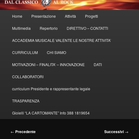
Menu
Home
Presentazione
Attività
Progetti
principale
Multimedia
Repertorio
DIRETTIVO – CONTATTI
ACCADEMIA MUSICALE VALENTE LE NOSTRE ATTIVITA’
CURRICULUM
CHI SIAMO
MOTIVAZIONI – FINALITA’ – INNOVAZIONE
DATI
COLLABORATORI
curriculum Presidente e rappresentante legale
TRASPARENZA
Gioielli “LA CARTOMANTE” Info 388 1819654
Navigazione
←
Precedente
Successivi
→
articolo