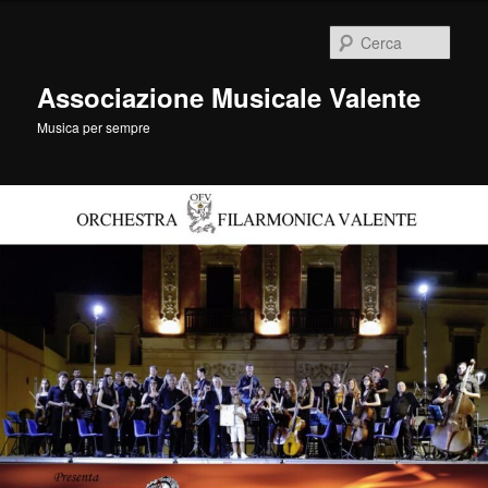
Vai
al
Cerca
contenuto
principale
Associazione Musicale Valente
Musica per sempre