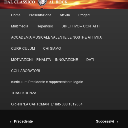
Menu
Home
Presentazione
Attività
Progetti
principale
Multimedia
Repertorio
DIRETTIVO – CONTATTI
ACCADEMIA MUSICALE VALENTE LE NOSTRE ATTIVITA’
CURRICULUM
CHI SIAMO
MOTIVAZIONI – FINALITA’ – INNOVAZIONE
DATI
COLLABORATORI
curriculum Presidente e rappresentante legale
TRASPARENZA
Gioielli “LA CARTOMANTE” Info 388 1819654
Navigazione
←
Precedente
Successivi
→
articolo