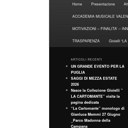
Menu
Home
Presentazione
At
principale
ACCADEMIA MUSICALE VALENT
MOTIVAZIONI – FINALITA’ – I
TRASPARENZA
Gioielli “
ARTICOLI RECENTI
UN GRANDE EVENTO PER LA
PUGLIA
SAGGI DI MEZZA ESTATE
2026
Nasce la Collezione Gioielli ”
LA CARTOMANTE” visita la
pagina dedicata
“La Cartomante” monologo di
Gianluca Memmi 27 Giugno
_Parco Madonna della
Campana