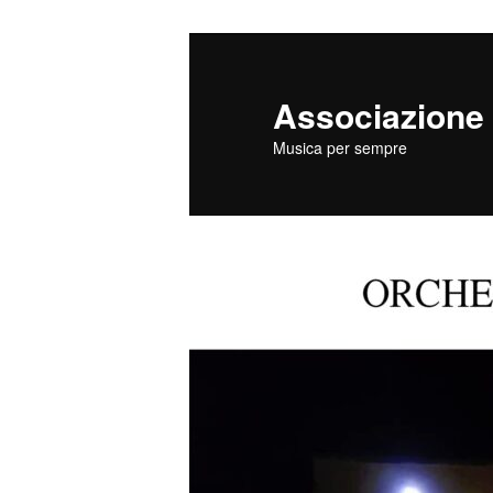
Vai
Vai
al
al
contenuto
contenuto
Associazione 
principale
secondario
Musica per sempre