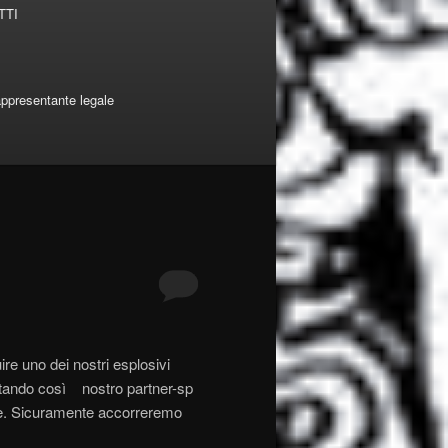
TTI
appresentante legale
re uno dei nostri esplosivi
entando così nostro partner-sp
re. Sicuramente accorreremo