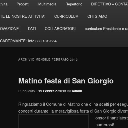
tività
Progetti
Multimedia
Repertorio
DIRETTIVO – CONTA
E LE NOSTRE ATTIVITA’
CURRICULUM
CHI SIAMO
NNOVAZIONE
DATI
COLLABORATORI
curriculum Presidente e r
LA CARTOMANTE” Info 388 1819654
ARCHIVIO MENSILE:
FEBBRAIO 2013
Matino festa di San Giorgio
Pubblicato il
19 Febbraio 2013
da
admin
Ringraziamo il Comune di Matino che ci ha scelti per esegui
concerti durante la meravigliosa festa di San Giorgio div
onsor finanziato
numerosi!