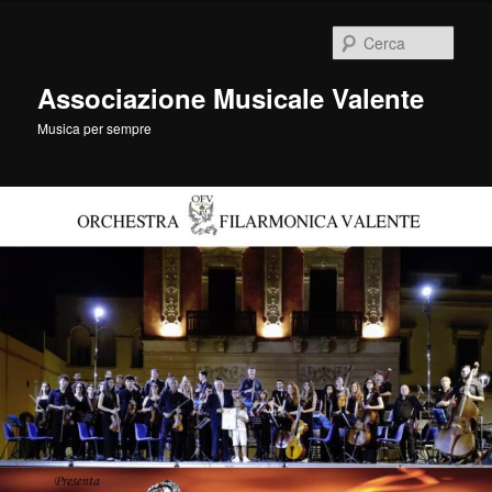
Vai
Vai
al
al
Cerca
contenuto
contenuto
principale
secondario
Associazione Musicale Valente
Musica per sempre